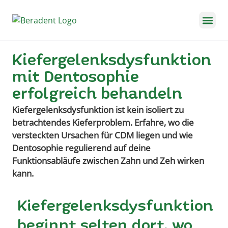
Für Kinder 
Termin buc
Soforthilfe-Guide
Kiefergelenksdysfunktion
mit Dentosophie
erfolgreich behandeln
Kiefergelenksdysfunktion ist kein isoliert zu
betrachtendes Kieferproblem. Erfahre, wo die
versteckten Ursachen für CDM liegen und wie
Dentosophie regulierend auf deine
Funktionsabläufe zwischen Zahn und Zeh wirken
kann.
Kiefergelenksdysfunktion
beginnt selten dort, wo